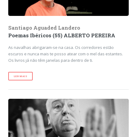
Santiago Aguaded Landero
Poemas Ibéricos (55) ALBERTO PEREIRA
As navalhas abrigaram-se na casa. Os corredores estão
escuros e nunca mais te posso atear com o mel das estantes.
Os livros já não têm janelas para dentro de ti.
LER MAIS