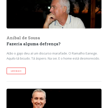
Aníbal de Sousa
Fazeria alguma defrença?
Atão o gajo deu aí um discurso marafade. O Ramalho Eanege.
Aquilo tá bicudo. Tá áspero. Na sei. E o home está desmorecido.
LER MAIS