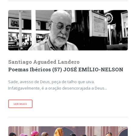
Santiago Aguaded Landero
Poemas Ibéricos (57) JOSÉ EMÍLIO-NELSON
Sade, avesso de Deus, peça de talho que uiva.
Infatigavelmente, é a oração desencorajada a Deus...
LER MAIS