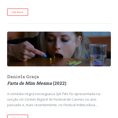
LER MAIS
Daniela Graça
Farta de Mim Mesma
(2022)
A comédia negra norueguesa
Syk Pike
foi apresentada na
secção
Un Certain Regard
do Festival de Cannes no ano
passado e, mais recentemente, no Festival IndieLisboa...