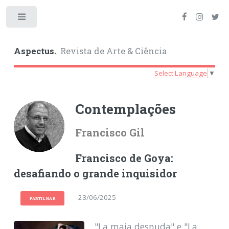
Toggle
Aspectus.
Revista de Arte & Ciência
Select Language
▼
Contemplações
Francisco Gil
Francisco de Goya:
desafiando o grande inquisidor
23/06/2025
PARTILHAR
"La maja desnuda" e "La