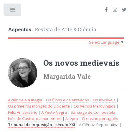
Toggle
Aspectus.
Revista de Arte & Ciência
Select Language
▼
Os novos medievais
Margarida Vale
A ciência e a magia
|
Os filhos e os enteados
|
Os invisíveis
|
Os primeiros monges do Ocidente
|
Os Reinos Merovíngios
|
Feliz Aniversário
|
A Peste Negra
|
Santiago de Compostela
|
Inês de Castro, o amor eterno
|
A lepra
|
O ensino português
|
Tribunal da Inquisição - século XXI
| A Ciência Reprodutiva |