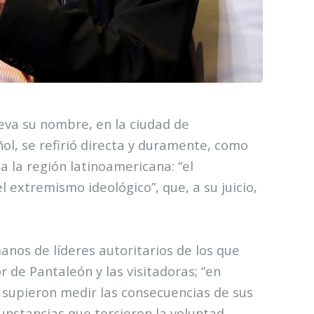
lleva su nombre, en la ciudad de
ñol, se refirió directa y duramente, como
sa la región latinoamericana: “el
l extremismo ideológico”, que, a su juicio,
nos de líderes autoritarios de los que
r de Pantaleón y las visitadoras; “en
 supieron medir las consecuencias de sus
cunstancias que torcieron la voluntad