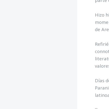
parte 
Hizo h
moment
de Are
Refiri
connot
litera
valore
Días d
Parani
latino