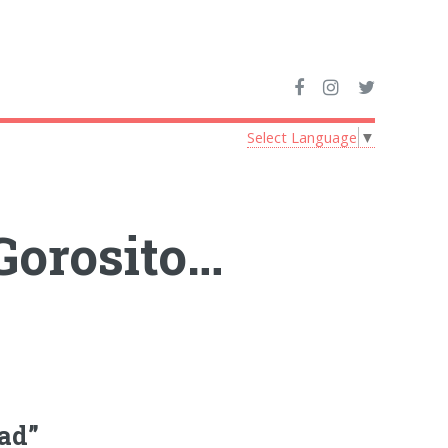
Select Language
▼
Gorosito…
tad”