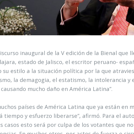
discurso inaugural de la V edición de la Bienal que 
ajara, estado de Jalisco, el escritor peruano- espa
o su estilo a la situación política por la que atravie
smo, la demagogia, el estatismo, la intolerancia y e
 causando mucho daño en América Latina”.
uchos países de América Latina que ya están en ma
á tiempo y esfuerzo liberarse”, afirmó. Para el auto
 casos esto será por culpa de los votantes que no
encias. En muchos otros, por actos de fuerza o cir