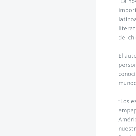
“La no
import
latino
litera
del chi
El aut
person
conoci
mundo
“Los e
empapé
Améric
nuestr