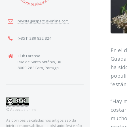
revista@aspectus-online.com
(+351) 289 822 324
En el 
Club Farense
Guadal
Rua de Santo António, 30
ha sid
8000-283 Faro, Portugal
populi
“están
“Hay m
costar
© Aspectus.online
muchos
As opiniões veiculadas nos artigos são da
prefer
inteira responsabilidade do(s) autor(es) e não