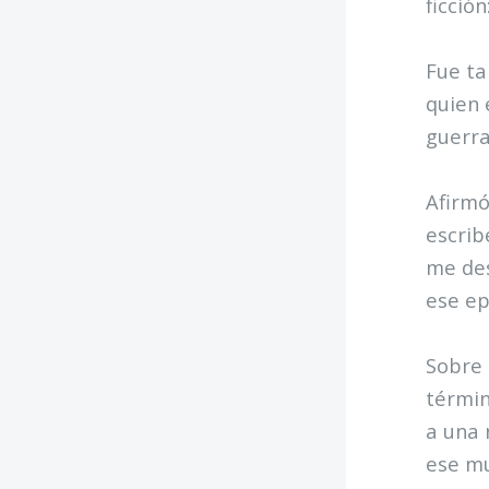
ficció
Fue ta
quien 
guerra
Afirmó
escrib
me des
ese ep
Sobre 
términ
a una 
ese mu