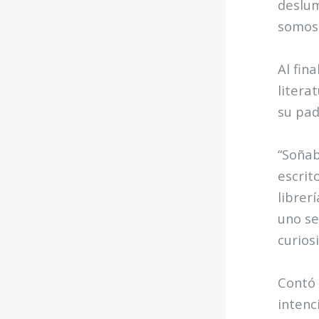
deslum
somos 
Al fin
litera
su pad
“Soñab
escrit
librer
uno se
curios
Contó 
intenc