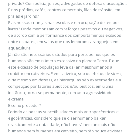
privado? Com polícia, juízes, advogados de defesa e acusação...
E nos prédios, cafés, centros comerciais, filas de trânsito, em
praias e jardins?
E as nossas crianças nas escolas e em ocupação de tempos
livres? Onde memorizam com reforços positivos ou negativos,
de acordo com a performance dos comportamentos exibidos
entre os pares, em salas que nos lembram caranguejos em
aquacultura...
Já não são necessários estudos para percebemos que os
humanos são em número excessivo no planeta Terra. E que
este excesso de população leva os (animais)humanos a
coabitar em cativeiros. E em cativeiro, sob os efeitos de
stress
,
diria mesmo em
distress
, as hierarquias são exacerbadas e a
competição por fatores abióticos e/ou bióticos, em última
instância, torna-se permanente, com uma agressividade
extrema.
E como proceder?
Ferindo as nossas suscetibilidades mais antropocêntricas e
egocêntricas, considero que se o ser humano baixar
drasticamente a natalidade, não haverá nem animais não
humanos nem humanos em cativeiro, nem tão pouco ativistas