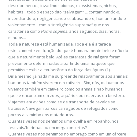
descobrimentos, invadimos biomas, ecossistemas, nichos,
habitats... todo o espaço dito “selvagem” ... contaminando-o,
incendiando-o, negligenciando-o, abusando-o, humanizando-o
violentamente... com a “inteligência suprema” que nos
caracteriza como
Homo sapiens
, anos seguidos, dias, horas,
minutos...
Toda a natureza está humanizada. Toda ela é alterada
esteticamente em função do que é humanamente belo e não do
que é naturalmente belo. Até as cataratas do Niágara foram
previamente determinadas a partir de uma maquete que
permitisse exibir a exuberância da força das águas (1).
Diria mesmo, já nada me surpreende relativamente aos animais
humanos também viverem em cativeiro. Sim, nós, os humanos
vivemos também em cativeiro como os animais não humanos
que se encontram em zoos, aquários ou reservas da biosfera.
Viajamos em aviões como se de transporte de cavalos se
tratasse. Navegam barcos carregados de refugiados como
porcos a caminho dos matadouros.
Quantas vezes nos sentimos uma ovelha em rebanho, nos
festivais/feirinhas ou em megaconcertos?
Quantas vezes nos sentimos no emprego como em um cárcere