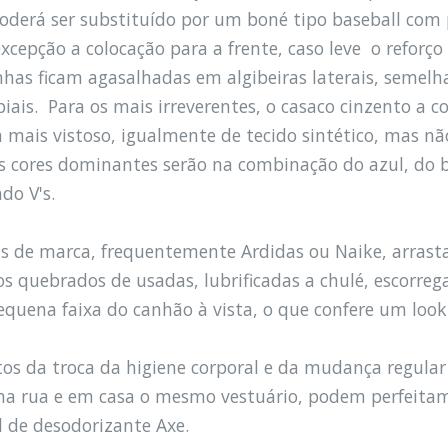
poderá ser substituído por um boné tipo baseball com
xcepção a colocação para a frente, caso leve o reforço 
has ficam agasalhadas em algibeiras laterais, semelha
iais. Para os mais irreverentes, o casaco cinzento a c
 mais vistoso, igualmente de tecido sintético, mas nã
as cores dominantes serão na combinação do azul, do b
do V's.
is de marca, frequentemente Ardidas ou Naike, arrast
cos quebrados de usadas, lubrificadas a chulé, escorre
quena faixa do canhão à vista, o que confere um loo
tos da troca da higiene corporal e da mudança regular
 na rua e em casa o mesmo vestuário, podem perfeit
l de desodorizante Axe.