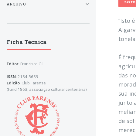
PARTI
ARQUIVO
“Isto 
Algarv
tonela
Ficha Técnica
É freq
Editor
: Francisco Gil
agricu
das no
ISSN
: 2184-5689
Edição
: Club Farense
morado
(fund:1863, associação cultural centenária)
sua in
junto 
melian
de sol
merece