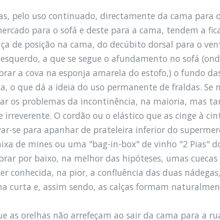
ças, pelo uso continuado, directamente da cama para 
ercado para o sofá e deste para a cama, tendem a fi
a de posição na cama, do decúbito dorsal para o ventra
l esquerdo, a que se segue o afundamento no sofá (onde
brar a cova na esponja amarela do estofo,) o fundo da
sa, o que dá a ideia do uso permanente de fraldas. Se 
ar os problemas da incontinência, na maioria, mas t
 irreverente. O cordão ou o elástico que as cinge à cint
var-se para apanhar de prateleira inferior do superme
ixa de mines ou uma "bag-in-box" de vinho "2 Pias" d
brar por baixo, na melhor das hipóteses, umas cueca
er conhecida, na pior, a confluência das duas nádegas,
na curta e, assim sendo, as calças formam naturalmen
ue as orelhas não arrefeçam ao sair da cama para a ru