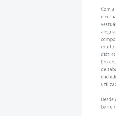
Com a 
efectu
vestuá
alegri
compos
muito 
distin
Em enc
de tab
enchido
utiliz
Desde 
barreir