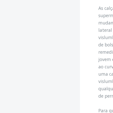
As cal
superm
mudanç
latera
vislum
de bol
remedi
jovem e
ao cur
uma ca
vislum
qualqu
de per
Para q