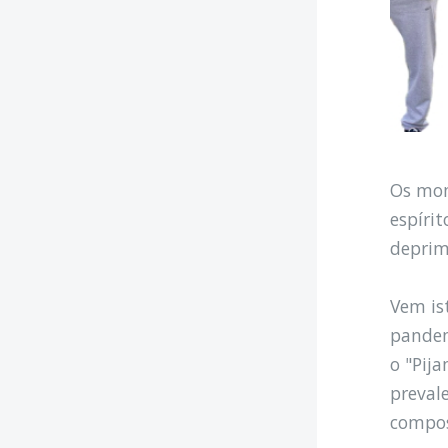
Os mom
espíri
deprim
Vem is
pandem
o "Pij
preval
compos