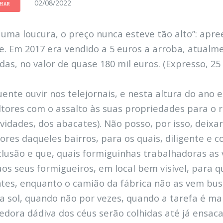
02/08/2022
LHAR
é uma loucura, o preço nunca esteve tão alto”: ap
e. Em 2017 era vendido a 5 euros a arroba, atualme
das, no valor de quase 180 mil euros. (Expresso, 2
uente ouvir nos telejornais, e nesta altura do ano 
ltores com o assalto às suas propriedades para o 
vidades, dos abacates). Não posso, por isso, deixa
res daqueles bairros, para os quais, diligente e c
clusão e que, quais formiguinhas trabalhadoras a
aos seus formigueiros, em local bem visível, para 
tes, enquanto o camião da fábrica não as vem bu
 a sol, quando não por vezes, quando a tarefa é mai
dora dádiva dos céus serão colhidas até já ensaca