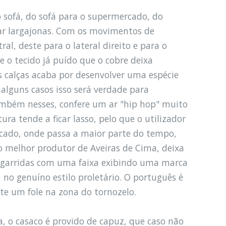
o sofá, do sofá para o supermercado, do
car largajonas. Com os movimentos de
l, deste para o lateral direito e para o
 o tecido já puído que o cobre deixa
s calças acaba por desenvolver uma espécie
nalguns casos isso será verdade para
ambém nesses, confere um ar "hip hop" muito
ura tende a ficar lasso, pelo que o utilizador
rcado, onde passa a maior parte do tempo,
o melhor produtor de Aveiras de Cima, deixa
s garridas com uma faixa exibindo uma marca
 no genuíno estilo proletário. O português é
te um fole na zona do tornozelo.
a, o casaco é provido de capuz, que caso não