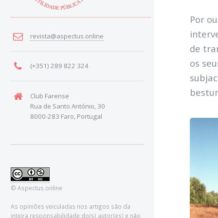
Por ou
interv
revista@aspectus.online
de tra
os seu
(+351) 289 822 324
subjac
bestun
Club Farense
Rua de Santo António, 30
8000-283 Faro, Portugal
© Aspectus.online
As opiniões veiculadas nos artigos são da
inteira responsabilidade do(s) autor(es) e não