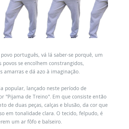
 povo português, vá lá saber-se porquê, um
os povos se encolhem constrangidos,
as amarras e dá azo à imaginação.
da popular, lançado neste período de
or "Pijama de Treino". Em que consiste então
o de duas peças, calças e blusão, da cor que
o em tonalidade clara. O tecido, felpudo, é
rem um ar fôfo e balseiro.