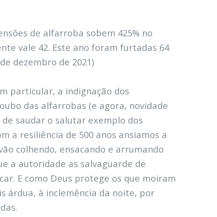
reensões de alfarroba sobem 425% no
nte vale 42. Este ano foram furtadas 64
5 de dezembro de 2021)
em particular, a indignação dos
roubo das alfarrobas (e agora, novidade
r de saudar o salutar exemplo dos
om a resiliência de 500 anos ansiamos a
s vão colhendo, ensacando e arrumando
que a autoridade as salvaguarde de
scar. E como Deus protege os que moiram
s árdua, à inclemência da noite, por
das.