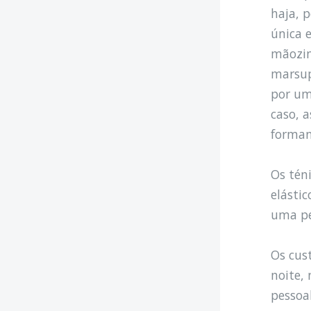
haja, 
única e
mãozin
marsup
por um
caso, 
forman
Os tén
elásti
uma pe
Os cus
noite,
pessoa