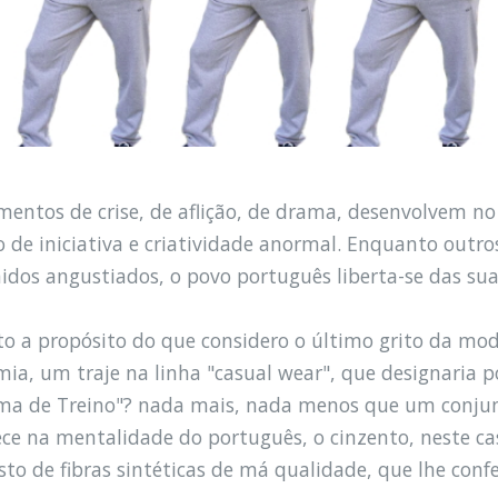
entos de crise, de aflição, de drama, desenvolvem no
to de iniciativa e criatividade anormal. Enquanto outr
idos angustiados, o povo português liberta-se das su
to a propósito do que considero o último grito da mo
ia, um traje na linha "casual wear", que designaria p
ama de Treino"? nada mais, nada menos que um conjunt
ece na mentalidade do português, o cinzento, neste cas
to de fibras sintéticas de má qualidade, que lhe confe