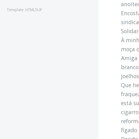
anoitec
Template: HTML5UP
Encost
sindic
Solida
À minh
moça q
Amiga 
branco
joelho
Que he
fraque
está s
cigarr
reform
fígado
Decido