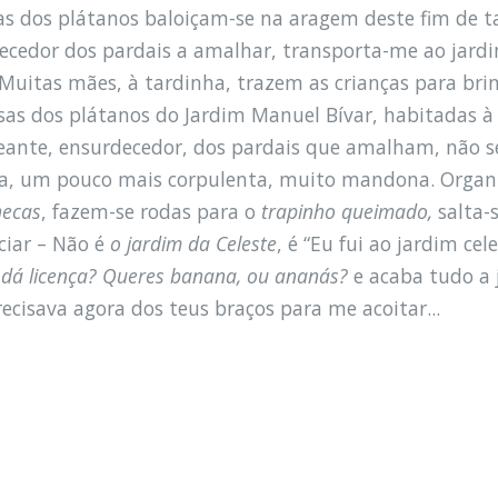
as dos plátanos baloiçam-se na aragem deste fim de ta
ecedor dos pardais a amalhar, transporta-me ao jardim 
. Muitas mães, à tardinha, trazem as crianças para bri
sas dos plátanos do Jardim Manuel Bívar, habitadas à 
eante, ensurdecedor, dos pardais que amalham, não 
da, um pouco mais corpulenta, muito mandona. Organiz
ecas
, fazem-se rodas para o
trapinho queimado,
salta-
ciar – Não é
o jardim da Celeste
, é “Eu fui ao jardim cel
dá licença? Queres banana, ou ananás?
e acaba tudo a
ecisava agora dos teus braços para me acoitar...