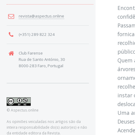
Encont
confid
revista@aspectus.online
Passam
fornic
(+351) 289 822 324
recolh
públic
Club Farense
Quem a
Rua de Santo António, 30
8000-283 Faro, Portugal
árvore
orname
recolh
instar
desloca
© Aspectus.online
Uma am
Deuses
As opiniões veiculadas nos artigos são da
inteira responsabilidade do(s) autor(es) e não
Acende
da entidade editora da Revista.