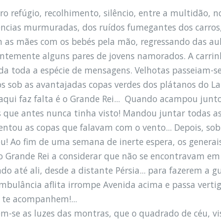
ro refúgio, recolhimento, silêncio, entre a multidão,
ências murmuradas, dos ruídos fumegantes dos carros
 as mães com os bebés pela mão, regressando das aul
antemente alguns pares de jovens namorados. A carrin
ida toda a espécie de mensagens. Velhotas passeiam-s
os sob as avantajadas copas verdes dos plátanos do Lar
qui faz falta é o Grande Rei... Quando acampou junto
s que antes nunca tinha visto! Mandou juntar todas as
ntou as copas que falavam com o vento... Depois, sob
eu! Ao fim de uma semana de inerte espera, os generai
 o Grande Rei a considerar que não se encontravam em
do até ali, desde a distante Pérsia... para fazerem a gu
bulância aflita irrompe Avenida acima e passa vertigi
 te acompanhem!...
m-se as luzes das montras, que o quadrado de céu, vis