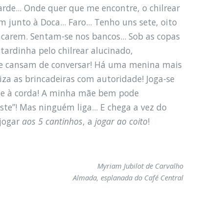
rde... Onde quer que me encontre, o chilrear
junto à Doca... Faro... Tenho uns sete, oito
ncarem. Sentam-se nos bancos... Sob as copas
tardinha pelo chilrear alucinado,
se cansam de conversar! Há uma menina mais
a as brincadeiras com autoridade! Joga-se
se à corda! A minha mãe bem pode
este”! Mas ninguém liga... E chega a vez do
 jogar
aos 5 cantinhos
, a
jogar ao coito
!
Myriam Jubilot de Carvalho
Almada, esplanada do Café Central