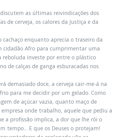
 discutem as últimas reivindicações dos
 de cerveja, os calores da Justiça e da
o cachaço enquanto aprecia o traseiro da
um cidadão Afro para cumprimentar uma
 reboluda investe por entre o plástico
ano de calças de ganga esburacadas nos
rá demasiado doce, a cerveja cair-me-á na
 frio para me decidir por um gelado. Como
agem de açúcar vazia, quanto maço de
a empresa onde trabalho, aquele que pediu a
a profissão implica, a dor que lhe rói o
um tempo... E que os Deuses o protejam!
 frequentadores da esplanada vão-se