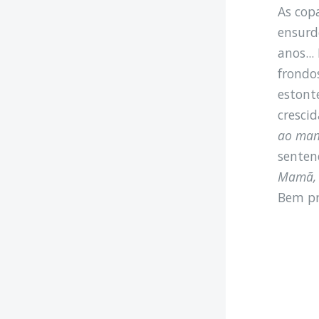
As cop
ensurd
anos..
frondo
estont
cresci
ao man
senten
Mamã, 
Bem pr