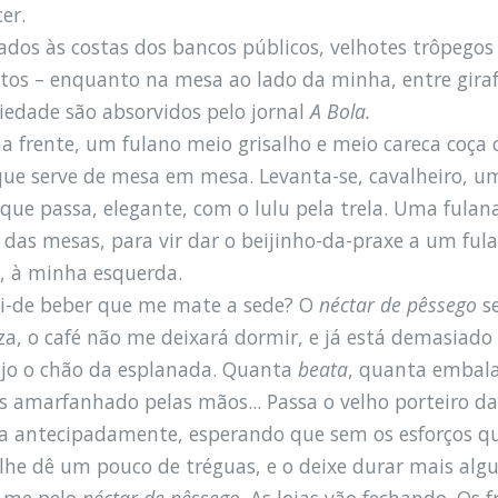
er.
ados às costas dos bancos públicos, velhotes trôpegos
atos – enquanto na mesa ao lado da minha, entre girafas
riedade são absorvidos pelo jornal
A Bola.
a frente, um fulano meio grisalho e meio careca coça 
ue serve de mesa em mesa. Levanta-se, cavalheiro, 
que passa, elegante, com o lulu pela trela. Uma fulana
 das mesas, para vir dar o beijinho-da-praxe a um ful
s, à minha esquerda.
i-de beber que me mate a sede? O
néctar de pêssego
se
za, o café não me deixará dormir, e já está demasiado
ujo o chão da esplanada. Quanta
beata
, quanta embal
os amarfanhado pelas mãos... Passa o velho porteiro d
a antecipadamente, esperando que sem os esforços que 
 lhe dê um pouco de tréguas, e o deixe durar mais alg
-me pelo
néctar de pêssego
. As lojas vão fechando. Os