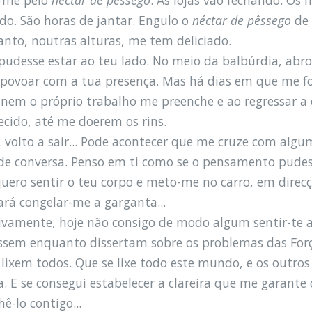
ndo. São horas de jantar. Engulo o
néctar de pêssego
de 
anto, noutras alturas, me tem deliciado.
udesse estar ao teu lado. No meio da balbúrdia, abro 
 povoar com a tua presença. Mas há dias em que me fog
 nem o próprio trabalho me preenche e ao regressar 
ecido, até me doerem os rins.
, volto a sair... Pode acontecer que me cruze com alg
de conversa. Penso em ti como se o pensamento pudes
uero sentir o teu corpo e meto-me no carro, em direcçã
rá congelar-me a garganta...
tivamente, hoje não consigo de modo algum sentir-te 
ssem enquanto dissertam sobre os problemas das Forç
 lixem todos. Que se lixe todo este mundo, e os outro
. E se consegui estabelecer a clareira que me garante 
ê-lo contigo...