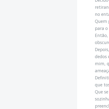
retira
no ent
Quem p
para o
Então,
obscur
Depois
dedos 
mim, q
ameaça
Defini
que to
Que se
sozinha
preench